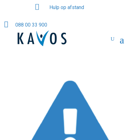

Hulp op afstand

088 00 33 900