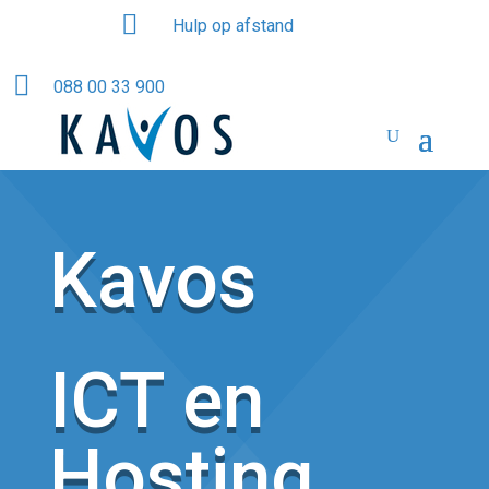

Hulp op afstand

088 00 33 900
Kavos
ICT en
Hosting