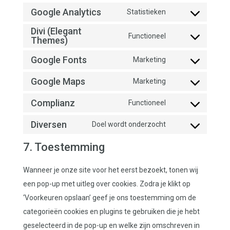
service
Google Analytics
to
Statistieken
wordpress
Consent
service
Divi (Elegant
to
Functioneel
polylang
Themes)
Consent
service
to
Google Fonts
Marketing
google-
Consent
service
analytics
Google Maps
to
Marketing
divi-
Consent
service
(elegant-
Complianz
to
Functioneel
google-
Consent
themes)
service
fonts
Diversen
to
Doel wordt onderzocht
google-
Consent
service
maps
to
7. Toestemming
complianz
service
Wanneer je onze site voor het eerst bezoekt, tonen wij
diversen
een pop-up met uitleg over cookies. Zodra je klikt op
‘Voorkeuren opslaan’ geef je ons toestemming om de
categorieën cookies en plugins te gebruiken die je hebt
geselecteerd in de pop-up en welke zijn omschreven in